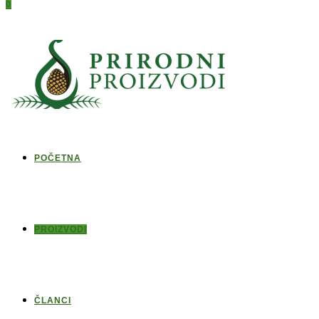
0
POČETNA
PROIZVODI
ČLANCI