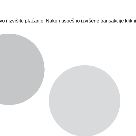
vo i izvršite plaćanje. Nakon uspešno izvršene transakcije klik