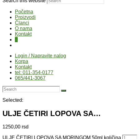
Search this website
Početna
Proizvodi
Članci
O nama
Kontakt
0
Login / Napravite nalog
Korpa
Kontakt
tel: 011-354-0177
065/441-3067
Selected:
ULJE ČETIRI LOPOVA SA…
1250,00
rsd
ULJE ČETIRI LOPOVA SA MORINGOM 50ml količina