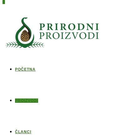
0
POČETNA
PROIZVODI
ČLANCI