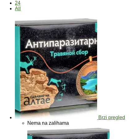
24
All
Brzi pregled
Nema na zalihama