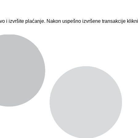
vo i izvršite plaćanje. Nakon uspešno izvršene transakcije klik