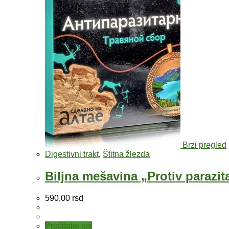
Brzi pregled
Digestivni trakt
,
Štitna žlezda
Biljna mešavina „Protiv parazi
590,00
rsd
Pročitajte još