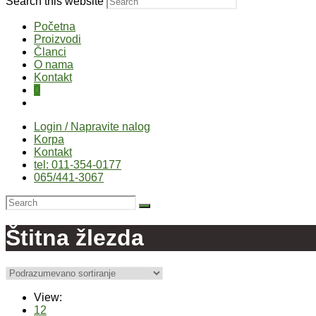
Search this website
Početna
Proizvodi
Članci
O nama
Kontakt
0
Login / Napravite nalog
Korpa
Kontakt
tel: 011-354-0177
065/441-3067
Štitna žlezda
View:
12