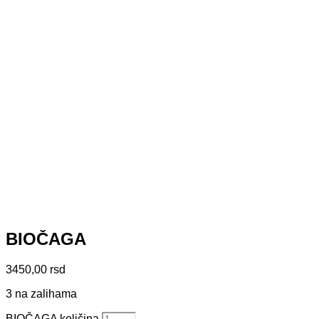
BIOČAGA
3450,00
rsd
3 na zalihama
BIOČAGA količina