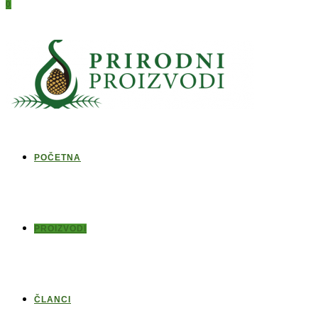
0
POČETNA
PROIZVODI
ČLANCI