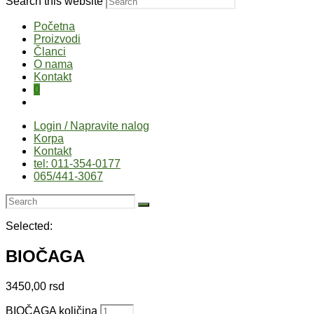
Search this website
Početna
Proizvodi
Članci
O nama
Kontakt
0
Login / Napravite nalog
Korpa
Kontakt
tel: 011-354-0177
065/441-3067
Selected:
BIOČAGA
3450,00
rsd
BIOČAGA količina