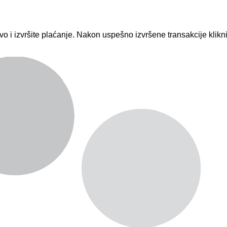
vo i izvršite plaćanje. Nakon uspešno izvršene transakcije klik