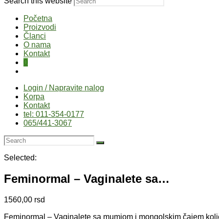
Search this website
Početna
Proizvodi
Članci
O nama
Kontakt
0
Login / Napravite nalog
Korpa
Kontakt
tel: 011-354-0177
065/441-3067
Selected:
Feminormal – Vaginalete sa…
1560,00
rsd
Feminormal – Vaginalete sa mumiom i mongolskim čajem koli