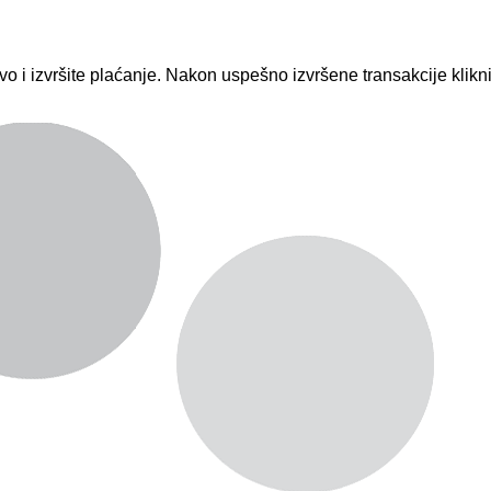
vo i izvršite plaćanje. Nakon uspešno izvršene transakcije klik