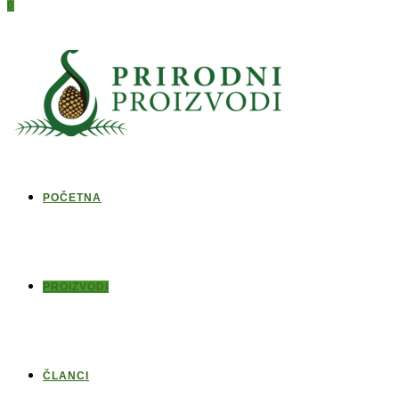
0
POČETNA
PROIZVODI
ČLANCI