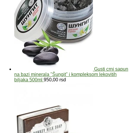
Gusti crni sapun
na bazi minerala "Šungit" i kompleksom lekovitih
biljaka 500ml
950,00
rsd