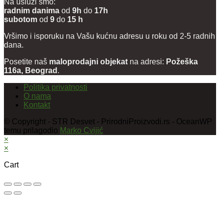
Na usluzi smo:
radnim danima
od
9h
do
17h
subotom
od
9
do
15 h
Vršimo i isporuku na Vašu kućnu adresu u roku od 2-5 radnih
dana.
Posetite naš
maloprodajni objekat
na adresi:
Požeška
116a, Beograd
.
Politika privatnosti
O nama
Kontakt
© Copyright - STR Desvet - PrirodniProizvodi.rs - OceanWP
temu prilagodio
Marko Cvijić
×
×
Cart