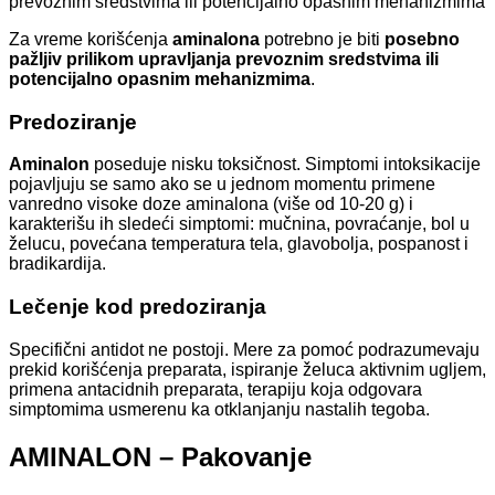
prevoznim sredstvima ili potencijalno opasnim mehanizmima
Za vreme korišćenja
aminalona
potrebno je biti
posebno
pažljiv prilikom upravljanja prevoznim sredstvima ili
potencijalno opasnim mehanizmima
.
Predoziranje
Aminalon
poseduje nisku toksičnost. Simptomi intoksikacije
pojavljuju se samo ako se u jednom momentu primene
vanredno visoke doze aminalona (više od 10-20 g) i
karakterišu ih sledeći simptomi: mučnina, povraćanje, bol u
želucu, povećana temperatura tela, glavobolja, pospanost i
bradikardija.
Lečenje kod predoziranja
Specifični antidot ne postoji. Mere za pomoć podrazumevaju
prekid korišćenja preparata, ispiranje želuca aktivnim ugljem,
primena antacidnih preparata, terapiju koja odgovara
simptomima usmerenu ka otklanjanju nastalih tegoba.
AMINALON – Pakovanje