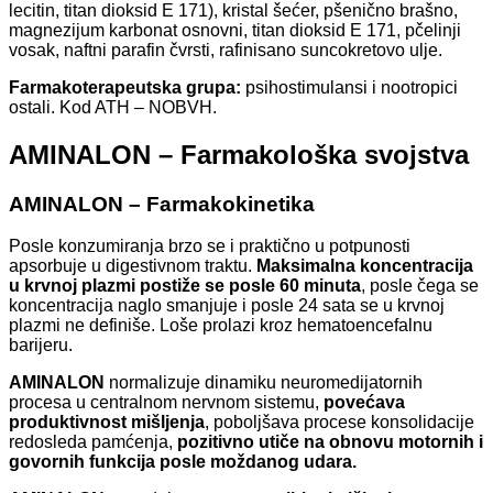
lecitin, titan dioksid E 171), kristal šećer, pšenično brašno,
magnezijum karbonat osnovni, titan dioksid E 171, pčelinji
vosak, naftni parafin čvrsti, rafinisano suncokretovo ulje.
Farmakoterapeutska grupa:
psihostimulansi i nootropici
ostali. Kod ATH – NOBVH.
AMINALON – Farmakološka svojstva
AMINALON – Farmakokinetika
Posle konzumiranja brzo se i praktično u potpunosti
apsorbuje u digestivnom traktu.
Maksimalna koncentracija
u krvnoj plazmi postiže se posle 60 minuta
, posle čega se
koncentracija naglo smanjuje i posle 24 sata se u krvnoj
plazmi ne definiše. Loše prolazi kroz hematoencefalnu
barijeru.
AMINALON
normalizuje dinamiku neuromedijatornih
procesa u centralnom nervnom sistemu,
povećava
produktivnost mišljenja
, poboljšava procese konsolidacije
redosleda pamćenja,
pozitivno utiče na obnovu motornih i
govornih funkcija posle moždanog udara.