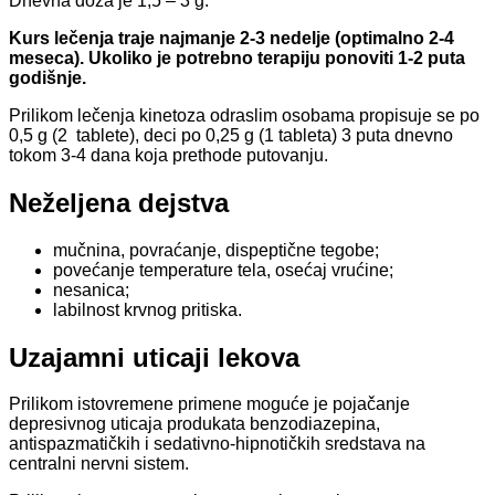
Dnevna doza je 1,5 – 3 g.
Kurs lečenja traje najmanje 2-3 nedelje (optimalno 2-4
meseca). Ukoliko je potrebno terapiju ponoviti 1-2 puta
godišnje.
Prilikom lečenja kinetoza odraslim osobama propisuje se po
0,5 g (2 tablete), deci po 0,25 g (1 tableta) 3 puta dnevno
tokom 3-4 dana koja prethode putovanju.
Neželjena dejstva
mučnina, povraćanje, dispeptične tegobe;
povećanje temperature tela, osećaj vrućine;
nesanica;
labilnost krvnog pritiska.
Uzajamni uticaji lekova
Prilikom istovremene primene moguće je pojačanje
depresivnog uticaja produkata benzodiazepina,
antispazmatičkih i sedativno-hipnotičkih sredstava na
centralni nervni sistem.