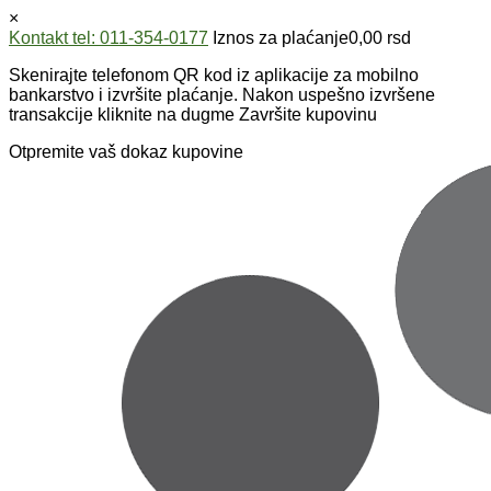
×
Kontakt tel: 011-354-0177
Iznos za plaćanje
0,00
rsd
Skenirajte telefonom QR kod iz aplikacije za mobilno
bankarstvo i izvršite plaćanje. Nakon uspešno izvršene
transakcije kliknite na dugme Završite kupovinu
Otpremite vaš dokaz kupovine