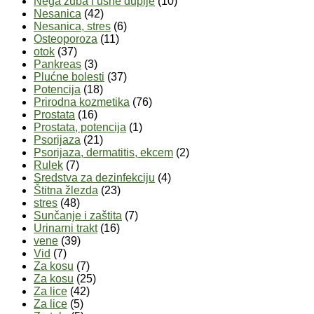
Nega zuba i usne duplje
(10)
Nesanica
(42)
Nesanica, stres
(6)
Osteoporoza
(11)
otok
(37)
Pankreas
(3)
Plućne bolesti
(37)
Potencija
(18)
Prirodna kozmetika
(76)
Prostata
(16)
Prostata, potencija
(1)
Psorijaza
(21)
Psorijaza, dermatitis, ekcem
(2)
Rulek
(7)
Sredstva za dezinfekciju
(4)
Štitna žlezda
(23)
stres
(48)
Sunčanje i zaštita
(7)
Urinarni trakt
(16)
vene
(39)
Vid
(7)
Za kosu
(7)
Za kosu
(25)
Za lice
(42)
Za lice
(5)