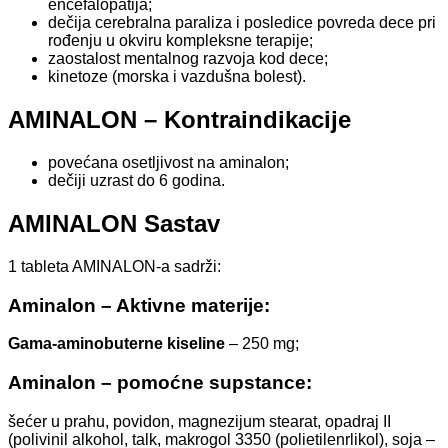
encefalopatija;
dečija cerebralna paraliza i posledice povreda dece pri
rođenju u okviru kompleksne terapije;
zaostalost mentalnog razvoja kod dece;
kinetoze (morska i vazdušna bolest).
AMINALON – Kontraindikacije
povećana osetljivost na aminalon;
dečiji uzrast do 6 godina.
AMINALON Sastav
1 tableta AMINALON-a sadrži:
Aminalon – Aktivne materije:
Gama-aminobuterne kiseline
– 250 mg;
Aminalon – pomoćne supstance:
šećer u prahu, povidon, magnezijum stearat, opadraj II
(polivinil alkohol, talk, makrogol 3350 (polietilenrlikol), soja –