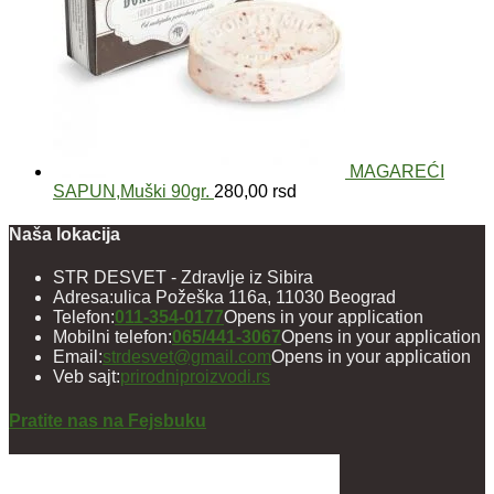
MAGAREĆI
SAPUN,Muški 90gr.
280,00
rsd
Naša lokacija
STR DESVET - Zdravlje iz Sibira
Adresa:
ulica Požeška 116a, 11030 Beograd
Telefon:
011-354-0177
Opens in your application
Mobilni telefon:
065/441-3067
Opens in your application
Email:
strdesvet@gmail.com
Opens in your application
Veb sajt:
prirodniproizvodi.rs
Pratite nas na Fejsbuku