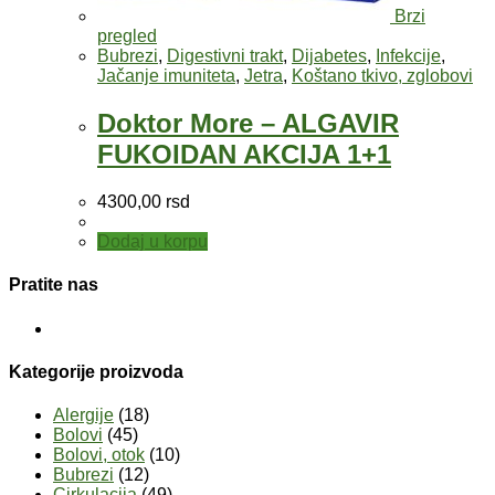
Brzi
pregled
Bubrezi
,
Digestivni trakt
,
Dijabetes
,
Infekcije
,
Jačanje imuniteta
,
Jetra
,
Koštano tkivo, zglobovi
Doktor More – ALGAVIR
FUKOIDAN AKCIJA 1+1
4300,00
rsd
Dodaj u korpu
Pratite nas
Kategorije proizvoda
Alergije
(18)
Bolovi
(45)
Bolovi, otok
(10)
Bubrezi
(12)
Cirkulacija
(49)