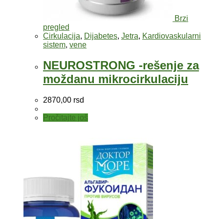
Brzi
pregled
Cirkulacija
,
Dijabetes
,
Jetra
,
Kardiovaskularni
sistem
,
vene
NEUROSTRONG -rešenje za
moždanu mikrocirkulaciju
2870,00
rsd
Pročitajte još