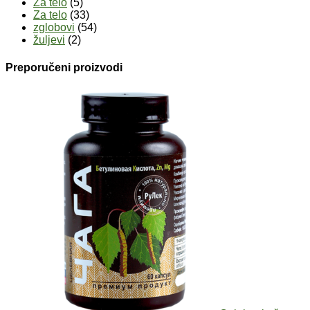
Za telo
(5)
Za telo
(33)
zglobovi
(54)
žuljevi
(2)
Preporučeni proizvodi