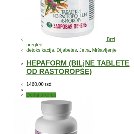
Brzi
pregled
detoksikacija
,
Dijabetes
,
Jetra
,
Mršavljenje
HEPAFORM (BILjNE TABLETE
OD RASTOROPŠE)
1460,00
rsd
Dodaj u korpu