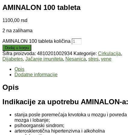
AMINALON 100 tableta
1100,00
rsd
2 na zalihama
AMINALON 100 tableta količina
Dodaj u korpu
Šifra proizvoda:
4810201002934
Kategorije:
Cirkulacija
,
Dijabetes
,
Jačanje imuniteta
,
Nesanica
,
stres
,
vene
Opis
Dodatne informacije
Opis
Indikacije za upotrebu AMINALON-a:
stanja posle poremećaja krvotoka u mozgu i povreda
mozga i lobanje;
psihoorganski sindrom;
arterosklerotična hipertenzivna i alkoholna