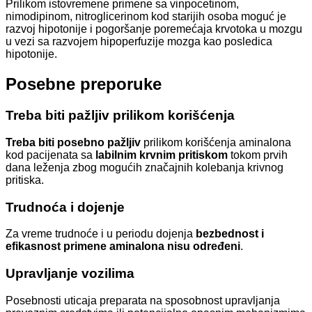
Prilikom istovremene primene sa vinpocetinom,
nimodipinom, nitroglicerinom kod starijih osoba moguć je
razvoj hipotonije i pogoršanje poremećaja krvotoka u mozgu
u vezi sa razvojem hipoperfuzije mozga kao posledica
hipotonije.
Posebne preporuke
Treba biti pažljiv prilikom korišćenja
Treba biti posebno pažljiv
prilikom korišćenja aminalona
kod pacijenata sa
labilnim krvnim pritiskom
tokom prvih
dana leženja zbog mogućih značajnih kolebanja krivnog
pritiska.
Trudnoća i dojenje
Za vreme trudnoće i u periodu dojenja
bezbednost i
efikasnost primene aminalona nisu određeni
.
Upravljanje vozilima
Posebnosti uticaja preparata na sposobnost upravljanja