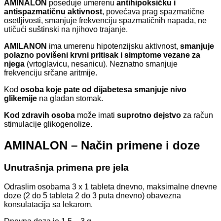
AMINALON
poseduje umerenu
antihipoksičku i
antispazmatičnu aktivnost
, povećava prag spazmatične
osetljivosti, smanjuje frekvenciju spazmatičnih napada, ne
utičući suštinski na njihovo trajanje.
AMILANON
ima umerenu hipotenzijsku aktivnost,
smanjuje
polazno povišeni krvni pritisak i simptome vezane za
njega
(vrtoglavicu, nesanicu). Neznatno smanjuje
frekvenciju srčane aritmije.
Kod
osoba koje pate od dijabetesa smanjuje nivo
glikemije
na gladan stomak.
Kod zdravih osoba
može imati
suprotno dejstvo
za račun
stimulacije glikogenolize.
AMINALON – Način primene i doze
Unutrašnja primena pre jela
Odraslim osobama 3 x 1 tableta dnevno, maksimalne dnevne
doze (2 do 5 tableta 2 do 3 puta dnevno) obavezna
konsulatacija sa lekarom.