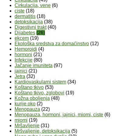
Cirkulacija, vene
(6)
ciste
(18)
dermatitis
(18)
detoksikacija
(38)
Digestivni trakt
(40)
Dijabetes
(26)
ekcem
(19)
Ekološka sredstva za domaćinstvo
(12)
Hemoroidi
(4)
hormoni
(21)
Infekcije
(80)
Jačanje imuniteta
(97)
jajnici
(21)
Jetra
(32)
Kardiovaskularni sistem
(34)
Koštano tkivo
(53)
Koštano tkivo, zglobovi
(19)
Kožna oboljenja
(48)
kurije oko
(2)
Menopauza
(22)
Menopauza, hormoni, jajnici, miomi, ciste
(6)
miomi
(19)
Mršavljenje
(31)
Mršvaljenje, detoksikacija
(5)