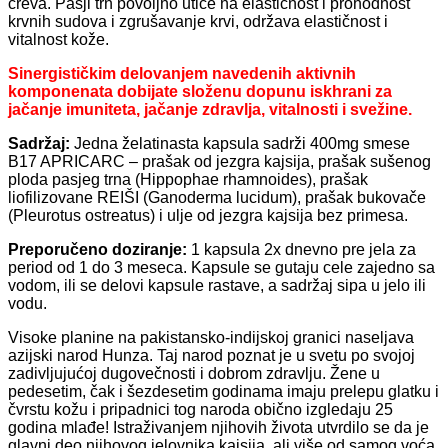
creva. Pasji trn povoljno utiče na elastičnost i prohodnost
krvnih sudova i zgrušavanje krvi, održava elastičnost i
vitalnost kože.
Sinergističkim delovanjem navedenih aktivnih
komponenata dobijate složenu dopunu iskhrani za
jačanje imuniteta, jačanje zdravlja, vitalnosti i svežine.
Sadržaj:
Jedna želatinasta kapsula sadrži 400mg smese
B17 APRICARC – prašak od jezgra kajsija, prašak sušenog
ploda pasjeg trna (Hippophae rhamnoides), prašak
liofilizovane REIŠI (Ganoderma lucidum), prašak bukovače
(Pleurotus ostreatus) i ulje od jezgra kajsija bez primesa.
Preporučeno doziranje:
1 kapsula 2x dnevno pre jela za
period od 1 do 3 meseca. Kapsule se gutaju cele zajedno sa
vodom, ili se delovi kapsule rastave, a sadržaj sipa u jelo ili
vodu.
Visoke planine na pakistansko-indijskoj granici naseljava
azijski narod Hunza. Taj narod poznat je u svetu po svojoj
zadivljujućoj dugovečnosti i dobrom zdravlju. Žene u
pedesetim, čak i šezdesetim godinama imaju prelepu glatku i
čvrstu kožu i pripadnici tog naroda obično izgledaju 25
godina mlađe! Istraživanjem njihovih života utvrdilo se da je
glavni deo njihovog jelovnika kajsija, ali više od samog voća,