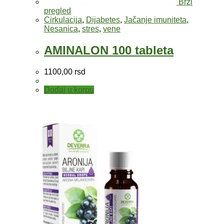
Brzi
pregled
Cirkulacija
,
Dijabetes
,
Jačanje imuniteta
,
Nesanica
,
stres
,
vene
AMINALON 100 tableta
1100,00
rsd
Dodaj u korpu