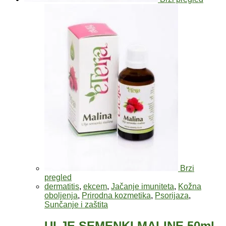
Brzi
pregled
dermatitis
,
ekcem
,
Jačanje imuniteta
,
Kožna
oboljenja
,
Prirodna kozmetika
,
Psorijaza
,
Sunčanje i zaštita
ULJE SEMENKI MALINE 50ml