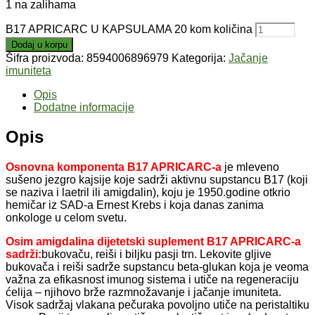
1 na zalihama
B17 APRICARC U KAPSULAMA 20 kom količina
Dodaj u korpu
Šifra proizvoda:
8594006896979
Kategorija:
Jačanje
imuniteta
Opis
Dodatne informacije
Opis
Osnovna komponenta B17 APRICARC-a
je mleveno
sušeno jezgro kajsije koje sadrži aktivnu supstancu B17 (koji
se naziva i laetril ili amigdalin), koju je 1950.godine otkrio
hemičar iz SAD-a Ernest Krebs i koja danas zanima
onkologe u celom svetu.
Osim amigdalina dijetetski suplement B17 APRICARC-a
sadrži:
bukovaču, reiši i biljku pasji trn. Lekovite gljive
bukovača i reiši sadrže supstancu beta-glukan koja je veoma
važna za efikasnost imunog sistema i utiče na regeneraciju
ćelija – njihovo brže razmnožavanje i jačanje imuniteta.
Visok sadržaj vlakana pečuraka povoljno utiče na peristaltiku