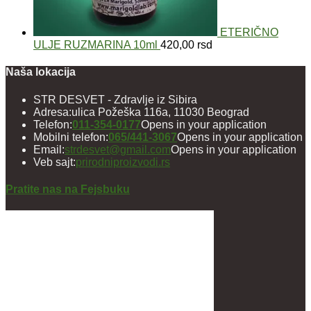
ETERIČNO
ULJE RUZMARINA 10ml
420,00
rsd
Naša lokacija
STR DESVET - Zdravlje iz Sibira
Adresa:
ulica Požeška 116a, 11030 Beograd
Telefon:
011-354-0177
Opens in your application
Mobilni telefon:
065/441-3067
Opens in your application
Email:
strdesvet@gmail.com
Opens in your application
Veb sajt:
prirodniproizvodi.rs
Pratite nas na Fejsbuku