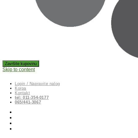
Skip to content
Login / Napravite nalog
Korpa
Kontakt
tel: 011-354-0177
065/441-3067