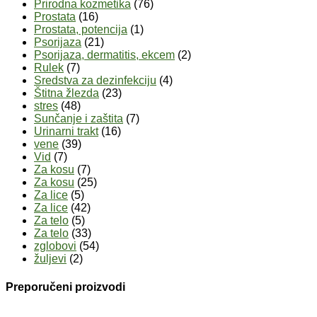
Prirodna kozmetika
(76)
Prostata
(16)
Prostata, potencija
(1)
Psorijaza
(21)
Psorijaza, dermatitis, ekcem
(2)
Rulek
(7)
Sredstva za dezinfekciju
(4)
Štitna žlezda
(23)
stres
(48)
Sunčanje i zaštita
(7)
Urinarni trakt
(16)
vene
(39)
Vid
(7)
Za kosu
(7)
Za kosu
(25)
Za lice
(5)
Za lice
(42)
Za telo
(5)
Za telo
(33)
zglobovi
(54)
žuljevi
(2)
Preporučeni proizvodi