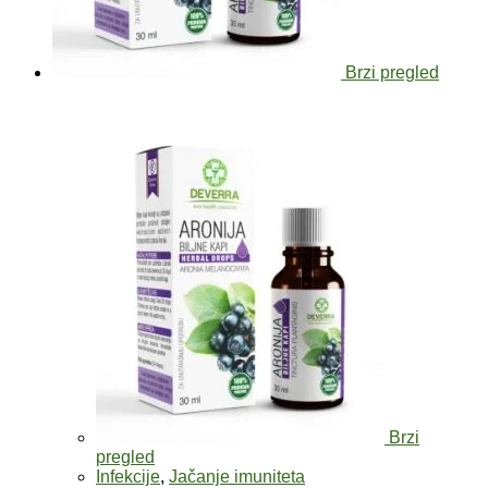
Brzi pregled
Brzi
pregled
Infekcije
,
Jačanje imuniteta