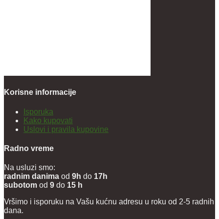
Korisne informacije
Isporuka
Kako kupovati
Uslovi i pravila kupovine
Radno vreme
Na usluzi smo:
radnim danima
od
9h
do
17h
subotom
od
9
do
15 h
Vršimo i isporuku na Vašu kućnu adresu u roku od 2-5 radnih
dana.