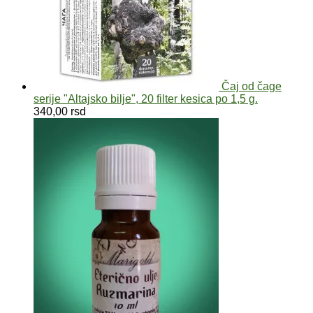
Čaj od čage
serije "Altajsko bilje", 20 filter kesica po 1,5 g.
340,00
rsd