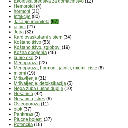
Ekološka sredstva za domaćinstvo
(12)
Hemoroidi
(4)
hormoni
(21)
Infekcije
(80)
Jačanje imuniteta
(97)
jajnici
(21)
Jetra
(32)
Kardiovaskularni sistem
(34)
Koštano tkivo
(53)
Koštano tkivo, zglobovi
(19)
Kožna oboljenja
(48)
kurije oko
(2)
Menopauza
(22)
Menopauza, hormoni, jajnici, miomi, ciste
(6)
miomi
(19)
Mršavljenje
(31)
Mršvaljenje, detoksikacija
(5)
Nega zuba i usne duplje
(10)
Nesanica
(42)
Nesanica, stres
(6)
Osteoporoza
(11)
otok
(37)
Pankreas
(3)
Plućne bolesti
(37)
Potencija
(18)