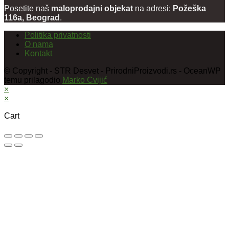
Posetite naš
maloprodajni objekat
na adresi:
Požeška
116a, Beograd
.
Politika privatnosti
O nama
Kontakt
© Copyright - STR Desvet - PrirodniProizvodi.rs - OceanWP
temu prilagodio
Marko Cvijić
×
×
Cart