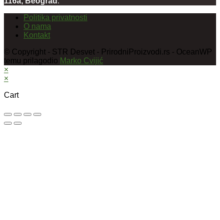
116a, Beograd
.
Politika privatnosti
O nama
Kontakt
© Copyright - STR Desvet - PrirodniProizvodi.rs - OceanWP
temu prilagodio
Marko Cvijić
×
×
Cart