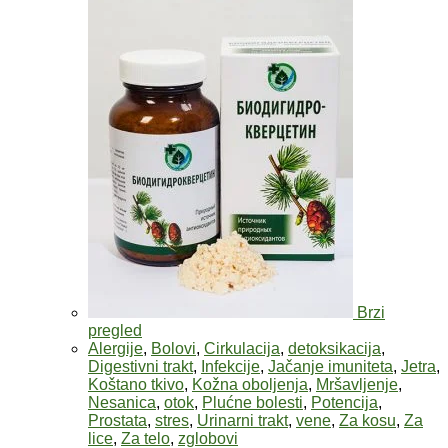
Brzi
pregled
Alergije
,
Bolovi
,
Cirkulacija
,
detoksikacija
,
Digestivni trakt
,
Infekcije
,
Jačanje imuniteta
,
Jetra
,
Koštano tkivo
,
Kožna oboljenja
,
Mršavljenje
,
Nesanica
,
otok
,
Plućne bolesti
,
Potencija
,
Prostata
,
stres
,
Urinarni trakt
,
vene
,
Za kosu
,
Za
lice
,
Za telo
,
zglobovi