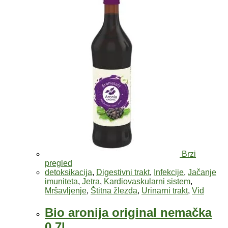
Brzi
pregled
detoksikacija
,
Digestivni trakt
,
Infekcije
,
Jačanje
imuniteta
,
Jetra
,
Kardiovaskularni sistem
,
Mršavljenje
,
Štitna žlezda
,
Urinarni trakt
,
Vid
Bio aronija original nemačka
0,7l