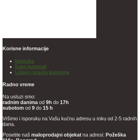
Korisne informacije
Isporuka
Kako kupovati
Uslovi i pravila kupovine
Radno vreme
Na usluzi smo:
radnim danima
od
9h
do
17h
subotom
od
9
do
15 h
Vršimo i isporuku na Vašu kućnu adresu u roku od 2-5 radnih
dana.
Posetite naš
maloprodajni objekat
na adresi:
Požeška