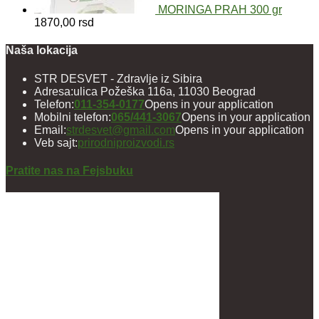
MORINGA PRAH 300 gr
1870,00
rsd
Naša lokacija
STR DESVET - Zdravlje iz Sibira
Adresa:
ulica Požeška 116a, 11030 Beograd
Telefon:
011-354-0177
Opens in your application
Mobilni telefon:
065/441-3067
Opens in your application
Email:
strdesvet@gmail.com
Opens in your application
Veb sajt:
prirodniproizvodi.rs
Pratite nas na Fejsbuku