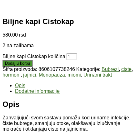
Biljne kapi Cistokap
580,00
rsd
2 na zalihama
Biljne kapi Cistokap količina
Dodaj u korpu
Šifra proizvoda:
8606107738246
Kategorije:
Bubrezi
,
ciste
,
hormoni
,
jajnici
,
Menopauza
,
miomi
,
Urinarni trakt
Opis
Dodatne informacije
Opis
Zahvaljujući svom sastavu pomažu kod urinarne infekcije,
čiste bubrege, smanjuju otoke, olakšavaju izlučivanje
mokraće i otklanjaju ciste na jajnicima.