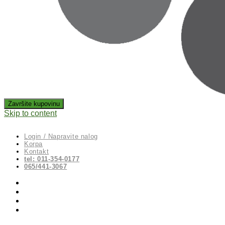
Skip to content
Login / Napravite nalog
Korpa
Kontakt
tel: 011-354-0177
065/441-3067