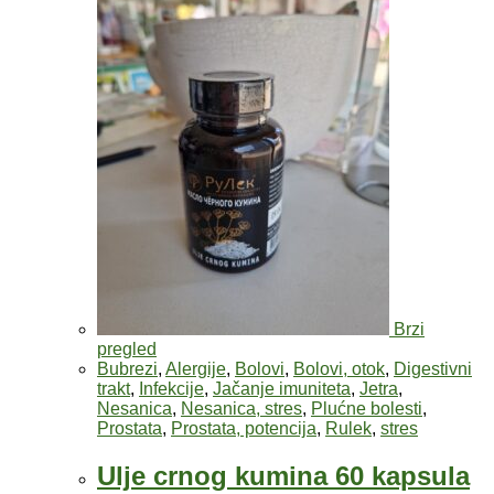
Brzi
pregled
Bubrezi
,
Alergije
,
Bolovi
,
Bolovi, otok
,
Digestivni
trakt
,
Infekcije
,
Jačanje imuniteta
,
Jetra
,
Nesanica
,
Nesanica, stres
,
Plućne bolesti
,
Prostata
,
Prostata, potencija
,
Rulek
,
stres
Ulje crnog kumina 60 kapsula