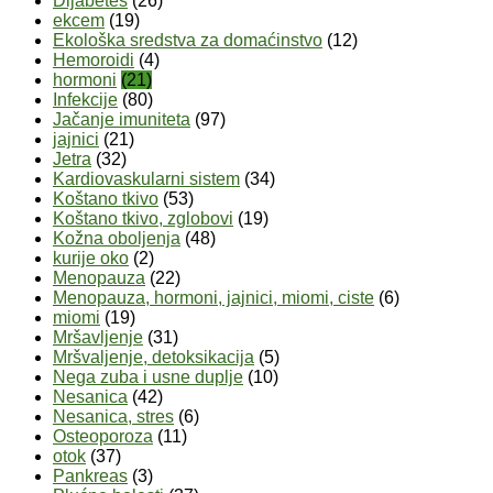
Dijabetes
(26)
ekcem
(19)
Ekološka sredstva za domaćinstvo
(12)
Hemoroidi
(4)
hormoni
(21)
Infekcije
(80)
Jačanje imuniteta
(97)
jajnici
(21)
Jetra
(32)
Kardiovaskularni sistem
(34)
Koštano tkivo
(53)
Koštano tkivo, zglobovi
(19)
Kožna oboljenja
(48)
kurije oko
(2)
Menopauza
(22)
Menopauza, hormoni, jajnici, miomi, ciste
(6)
miomi
(19)
Mršavljenje
(31)
Mršvaljenje, detoksikacija
(5)
Nega zuba i usne duplje
(10)
Nesanica
(42)
Nesanica, stres
(6)
Osteoporoza
(11)
otok
(37)
Pankreas
(3)