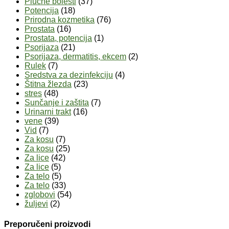
Plućne bolesti
(37)
Potencija
(18)
Prirodna kozmetika
(76)
Prostata
(16)
Prostata, potencija
(1)
Psorijaza
(21)
Psorijaza, dermatitis, ekcem
(2)
Rulek
(7)
Sredstva za dezinfekciju
(4)
Štitna žlezda
(23)
stres
(48)
Sunčanje i zaštita
(7)
Urinarni trakt
(16)
vene
(39)
Vid
(7)
Za kosu
(7)
Za kosu
(25)
Za lice
(42)
Za lice
(5)
Za telo
(5)
Za telo
(33)
zglobovi
(54)
žuljevi
(2)
Preporučeni proizvodi