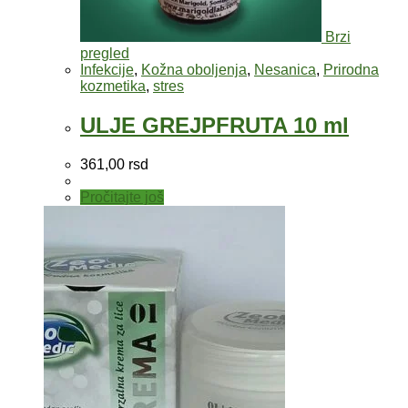
Brzi
pregled
Infekcije
,
Kožna oboljenja
,
Nesanica
,
Prirodna
kozmetika
,
stres
ULJE GREJPFRUTA 10 ml
361,00
rsd
Pročitajte još