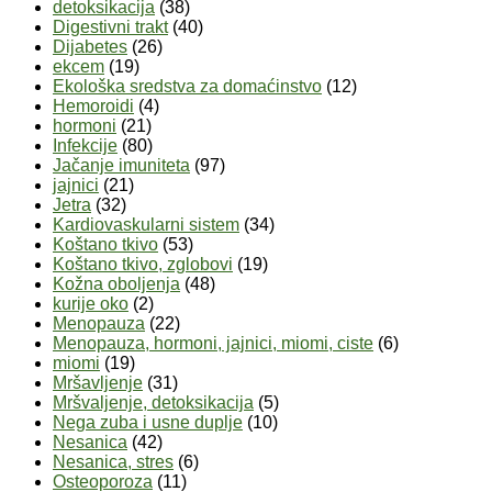
detoksikacija
(38)
Digestivni trakt
(40)
Dijabetes
(26)
ekcem
(19)
Ekološka sredstva za domaćinstvo
(12)
Hemoroidi
(4)
hormoni
(21)
Infekcije
(80)
Jačanje imuniteta
(97)
jajnici
(21)
Jetra
(32)
Kardiovaskularni sistem
(34)
Koštano tkivo
(53)
Koštano tkivo, zglobovi
(19)
Kožna oboljenja
(48)
kurije oko
(2)
Menopauza
(22)
Menopauza, hormoni, jajnici, miomi, ciste
(6)
miomi
(19)
Mršavljenje
(31)
Mršvaljenje, detoksikacija
(5)
Nega zuba i usne duplje
(10)
Nesanica
(42)
Nesanica, stres
(6)
Osteoporoza
(11)