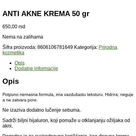
ANTI AKNE KREMA 50 gr
650,00
rsd
Nema na zalihama
Šifra proizvoda:
8606106781649
Kategorija:
Prirodna
kozmetika
Opis
Dodatne informacije
Opis
Potpuno nemasna formula, ima vazdušastu teksturu. Hidrira, neguje
a ne zatvara pore.
Ne izaziva dodatno lučenje sebuma.
Sadrži biljni hijaluron, koji pomaže u otklanjanju ožiljaka od
akni.