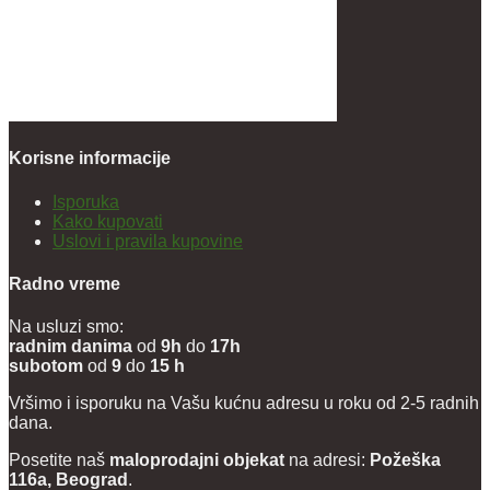
Korisne informacije
Isporuka
Kako kupovati
Uslovi i pravila kupovine
Radno vreme
Na usluzi smo:
radnim danima
od
9h
do
17h
subotom
od
9
do
15 h
Vršimo i isporuku na Vašu kućnu adresu u roku od 2-5 radnih
dana.
Posetite naš
maloprodajni objekat
na adresi:
Požeška
116a, Beograd
.