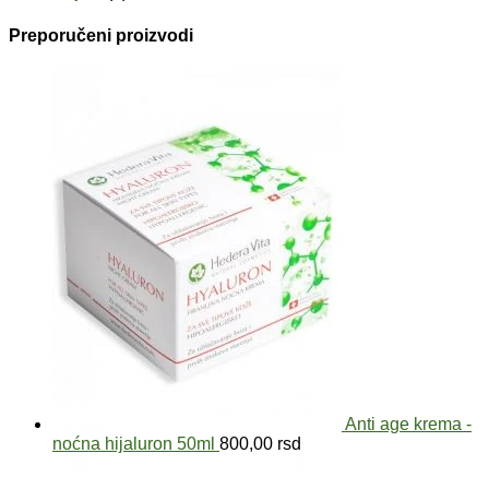
Preporučeni proizvodi
Anti age krema -
noćna hijaluron 50ml
800,00
rsd