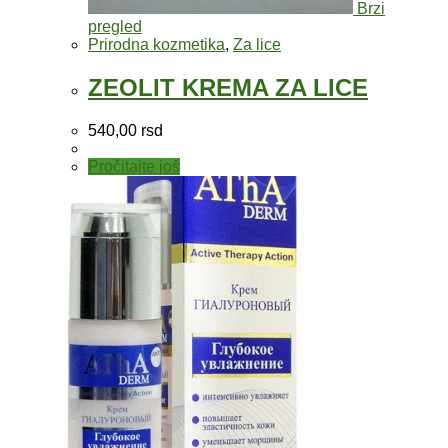
Brzi
pregled
Prirodna kozmetika
,
Za lice
ZEOLIT KREMA ZA LICE
540,00
rsd
Pročitajte još