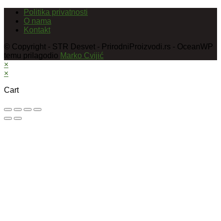
Politika privatnosti
O nama
Kontakt
© Copyright - STR Desvet - PrirodniProizvodi.rs - OceanWP
temu prilagodio
Marko Cvijić
×
×
Cart