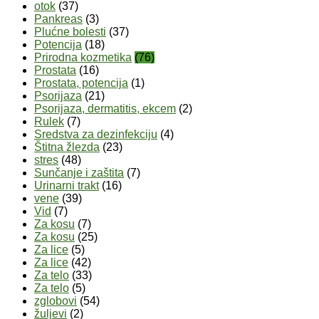
otok
(37)
Pankreas
(3)
Plućne bolesti
(37)
Potencija
(18)
Prirodna kozmetika
(76)
Prostata
(16)
Prostata, potencija
(1)
Psorijaza
(21)
Psorijaza, dermatitis, ekcem
(2)
Rulek
(7)
Sredstva za dezinfekciju
(4)
Štitna žlezda
(23)
stres
(48)
Sunčanje i zaštita
(7)
Urinarni trakt
(16)
vene
(39)
Vid
(7)
Za kosu
(7)
Za kosu
(25)
Za lice
(5)
Za lice
(42)
Za telo
(33)
Za telo
(5)
zglobovi
(54)
žuljevi
(2)