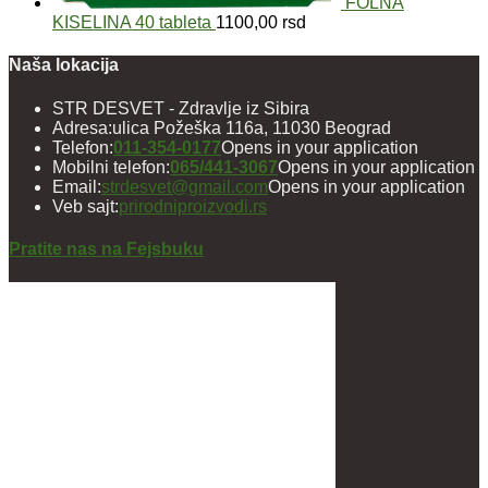
FOLNA
KISELINA 40 tableta
1100,00
rsd
Naša lokacija
STR DESVET - Zdravlje iz Sibira
Adresa:
ulica Požeška 116a, 11030 Beograd
Telefon:
011-354-0177
Opens in your application
Mobilni telefon:
065/441-3067
Opens in your application
Email:
strdesvet@gmail.com
Opens in your application
Veb sajt:
prirodniproizvodi.rs
Pratite nas na Fejsbuku