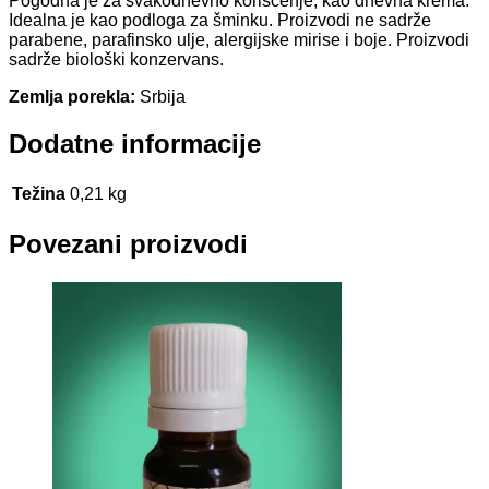
Pogodna je za svakodnevno korišćenje, kao dnevna krema.
Idealna je kao podloga za šminku. Proizvodi ne sadrže
parabene, parafinsko ulje, alergijske mirise i boje. Proizvodi
sadrže biološki konzervans.
Zemlja porekla:
Srbija
Dodatne informacije
Težina
0,21 kg
Povezani proizvodi