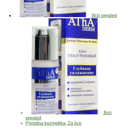
Brzi pregled
Brzi
pregled
Prirodna kozmetika
,
Za lice