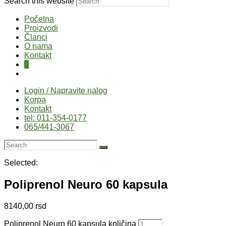
Search this website
Početna
Proizvodi
Članci
O nama
Kontakt
0
Login / Napravite nalog
Korpa
Kontakt
tel: 011-354-0177
065/441-3067
Selected:
Poliprenol Neuro 60 kapsula
8140,00
rsd
Poliprenol Neuro 60 kapsula količina