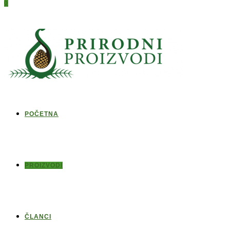
0
POČETNA
PROIZVODI
ČLANCI