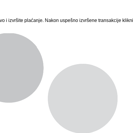
vo i izvršite plaćanje. Nakon uspešno izvršene transakcije klik