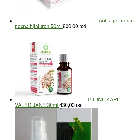
Anti age krema -
noćna hijaluron 50ml
800,00
rsd
BILJNE KAPI
VALERIJANE 30ml
430,00
rsd