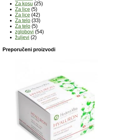
Za kosu
(25)
Za lice
(5)
Za lice
(42)
Za telo
(33)
Za telo
(5)
zglobovi
(54)
žuljevi
(2)
Preporučeni proizvodi