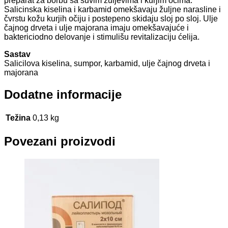
preparat za borbu sa suvim žuljevima i kurjim očima.
Salicinska kiselina i karbamid omekšavaju žuljne narasline i
čvrstu kožu kurjih očiju i postepeno skidaju sloj po sloj. Ulje
čajnog drveta i ulje majorana imaju omekšavajuće i
baktericiodno delovanje i stimulišu revitalizaciju ćelija.
Sastav
Salicilova kiselina, sumpor, karbamid, ulje čajnog drveta i
majorana
Dodatne informacije
Težina
0,13 kg
Povezani proizvodi