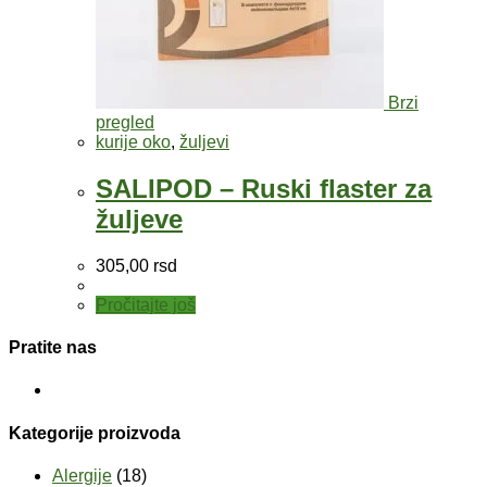
Brzi
pregled
kurije oko
,
žuljevi
SALIPOD – Ruski flaster za
žuljeve
305,00
rsd
Pročitajte još
Pratite nas
Kategorije proizvoda
Alergije
(18)