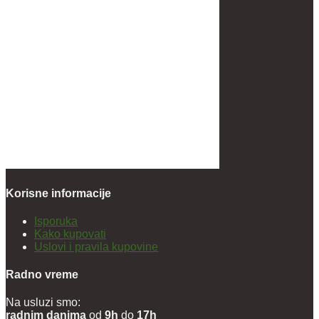
Korisne informacije
Isporuka
Kako kupovati
Uslovi i pravila kupovine
Radno vreme
Na usluzi smo:
radnim danima
od
9h
do
17h