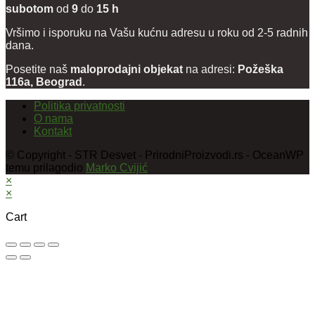
subotom
od
9
do
15 h
Vršimo i isporuku na Vašu kućnu adresu u roku od 2-5 radnih
dana.
Posetite naš
maloprodajni objekat
na adresi:
Požeška
116a, Beograd
.
Politika privatnosti
O nama
Kontakt
© Copyright - STR Desvet - PrirodniProizvodi.rs - OceanWP
temu prilagodio
Marko Cvijić
×
×
Cart