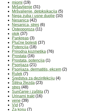
miomi
(19)
Mršavljenje
(31)
Mršvaljenje, detoksikacija
(5)
Nega zuba i usne duplje
(10)
Nesanica
(42)
Nesanica, stres
(6)
Osteoporoza
(11)
otok
(37)
Pankreas
(3)
Plućne bolesti
(37)
Potencija
(18)
Prirodna kozmetika
(76)
Prostata
(16)
Prostata, potencija
(1)
Psorijaza
(21)
Psorijaza, dermatitis, ekcem
(2)
Rulek
(7)
Sredstva za dezinfekciju
(4)
Štitna žlezda
(23)
stres
(48)
Sunčanje i zaštita
(7)
Urinarni trakt
(16)
vene
(39)
Vid
(7)
Za kosu
(7)