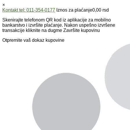
×
Kontakt tel: 011-354-0177
Iznos za plaćanje
0,00
rsd
Skenirajte telefonom QR kod iz aplikacije za mobilno
bankarstvo i izvršite plaćanje. Nakon uspešno izvršene
transakcije kliknite na dugme Završite kupovinu
Otpremite vaš dokaz kupovine