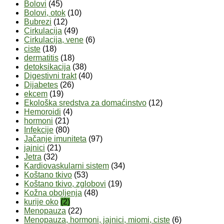
Bolovi
(45)
Bolovi, otok
(10)
Bubrezi
(12)
Cirkulacija
(49)
Cirkulacija, vene
(6)
ciste
(18)
dermatitis
(18)
detoksikacija
(38)
Digestivni trakt
(40)
Dijabetes
(26)
ekcem
(19)
Ekološka sredstva za domaćinstvo
(12)
Hemoroidi
(4)
hormoni
(21)
Infekcije
(80)
Jačanje imuniteta
(97)
jajnici
(21)
Jetra
(32)
Kardiovaskularni sistem
(34)
Koštano tkivo
(53)
Koštano tkivo, zglobovi
(19)
Kožna oboljenja
(48)
kurije oko
(2)
Menopauza
(22)
Menopauza, hormoni, jajnici, miomi, ciste
(6)