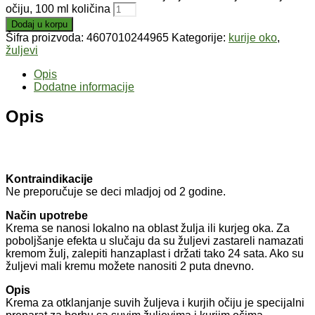
očiju, 100 ml količina
Dodaj u korpu
Šifra proizvoda:
4607010244965
Kategorije:
kurije oko
,
žuljevi
Opis
Dodatne informacije
Opis
Kontraindikacije
Ne preporučuje se deci mladjoj od 2 godine.
Način upotrebe
Krema se nanosi lokalno na oblast žulja ili kurjeg oka. Za
poboljšanje efekta u slučaju da su žuljevi zastareli namazati
kremom žulj, zalepiti hanzaplast i držati tako 24 sata. Ako su
žuljevi mali kremu možete nanositi 2 puta dnevno.
Opis
Krema za otklanjanje suvih žuljeva i kurjih očiju je specijalni