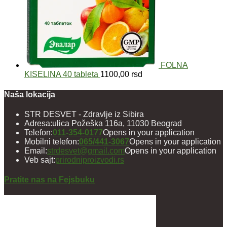
FOLNA
KISELINA 40 tableta
1100,00
rsd
Naša lokacija
STR DESVET - Zdravlje iz Sibira
Adresa:
ulica Požeška 116a, 11030 Beograd
Telefon:
011-354-0177
Opens in your application
Mobilni telefon:
065/441-3067
Opens in your application
Email:
strdesvet@gmail.com
Opens in your application
Veb sajt:
prirodniproizvodi.rs
Pratite nas na Fejsbuku