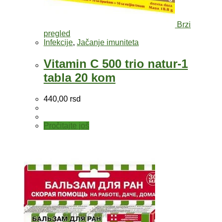
Brzi
pregled
Infekcije
,
Jačanje imuniteta
Vitamin C 500 trio natur-1
tabla 20 kom
440,00
rsd
Pročitajte još