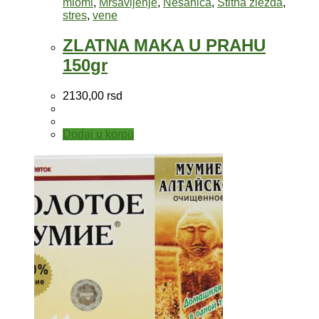
miomi
,
Mršavljenje
,
Nesanica
,
Štitna žlezda
,
stres
,
vene
ZLATNA MAKA U PRAHU
150gr
2130,00
rsd
Dodaj u korpu