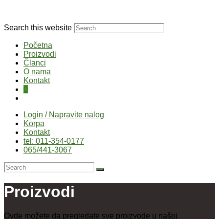
Search this website
Početna
Proizvodi
Članci
O nama
Kontakt
0
Login / Napravite nalog
Korpa
Kontakt
tel: 011-354-0177
065/441-3067
Proizvodi
Ovde možete da pregledate sve proizvode u našoj