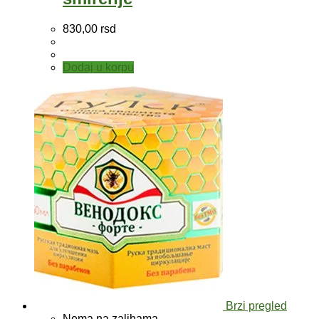
830,00
rsd
Dodaj u korpu
Brzi pregled
Nema na zalihama