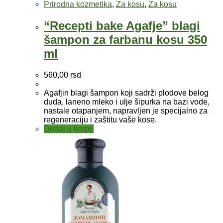
Prirodna kozmetika
,
Za kosu
,
Za kosu
“Recepti bake Agafje” blagi
šampon za farbanu kosu 350
ml
560,00
rsd
Agafjin blagi šampon koji sadrži plodove belog
duda, laneno mlekо i ulje šipurka na bazi vode,
nastale otapanjem, napravljen je specijalno za
regeneraciju i zaštitu vaše kose.
Dodaj u korpu