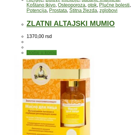
Koštano tkivo
,
Osteoporoza
,
otok
,
Plućne bolesti
,
Potencija
,
Prostata
,
Štitna žlezda
,
zglobovi
ZLATNI ALTAJSKI MUMIO
1370,00
rsd
Dodaj u korpu