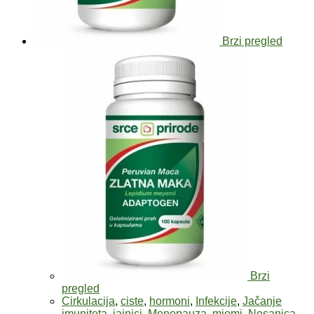
Brzi pregled
Brzi
pregled
Cirkulacija
,
ciste
,
hormoni
,
Infekcije
,
Jačanje
imuniteta
,
jajnici
,
Menopauza
,
miomi
,
Nesanica
,