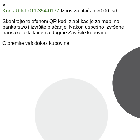
×
Kontakt tel: 011-354-0177
Iznos za plaćanje
0,00
rsd
Skenirajte telefonom QR kod iz aplikacije za mobilno
bankarstvo i izvršite plaćanje. Nakon uspešno izvršene
transakcije kliknite na dugme Završite kupovinu
Otpremite vaš dokaz kupovine