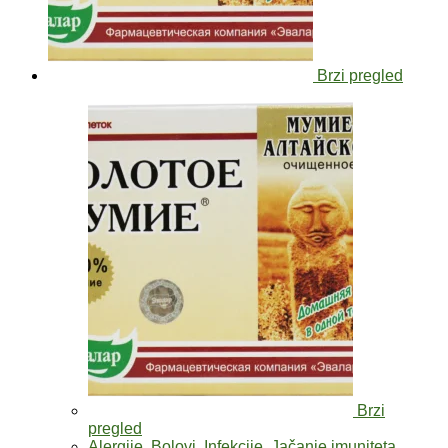
Brzi pregled
Brzi
pregled
Alergije
,
Bolovi
,
Infekcije
,
Jačanje imuniteta
,