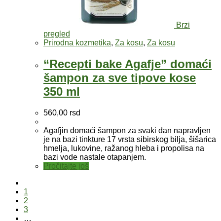
Brzi
pregled
Prirodna kozmetika
,
Za kosu
,
Za kosu
“Recepti bake Agafje” domaći
šampon za sve tipove kose
350 ml
560,00
rsd
Agafjin domaći šampon za svaki dan napravljen
je na bazi tinkture 17 vrsta sibirskog bilja, šišarica
hmelja, lukovine, ražanog hleba i propolisa na
bazi vode nastale otapanjem.
Pročitajte još
1
2
3
…