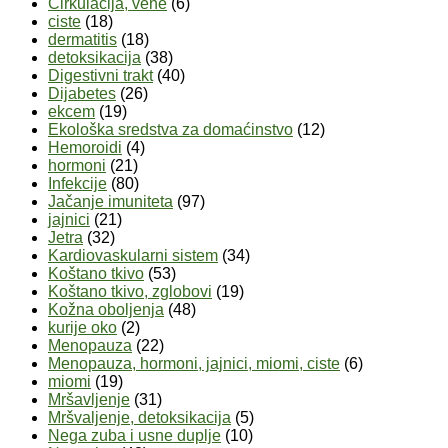
Cirkulacija, vene
(6)
ciste
(18)
dermatitis
(18)
detoksikacija
(38)
Digestivni trakt
(40)
Dijabetes
(26)
ekcem
(19)
Ekološka sredstva za domaćinstvo
(12)
Hemoroidi
(4)
hormoni
(21)
Infekcije
(80)
Jačanje imuniteta
(97)
jajnici
(21)
Jetra
(32)
Kardiovaskularni sistem
(34)
Koštano tkivo
(53)
Koštano tkivo, zglobovi
(19)
Kožna oboljenja
(48)
kurije oko
(2)
Menopauza
(22)
Menopauza, hormoni, jajnici, miomi, ciste
(6)
miomi
(19)
Mršavljenje
(31)
Mršvaljenje, detoksikacija
(5)
Nega zuba i usne duplje
(10)