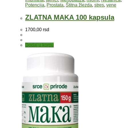
Potencija
,
Prostata
,
Štitna žlezda
,
stres
,
vene
ZLATNA MAKA 100 kapsula
1700,00
rsd
Dodaj u korpu