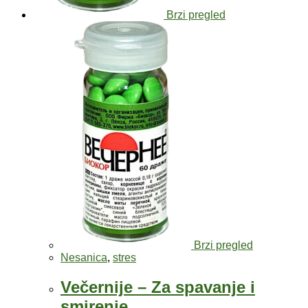
Brzi pregled
Brzi pregled
Nesanica
,
stres
Večernije – Za spavanje i
smirenje