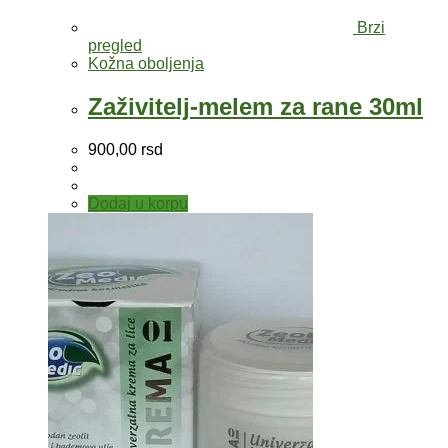
Brzi
pregled
Kožna oboljenja
Zaživitelj-melem za rane 30ml
900,00
rsd
Dodaj u korpu