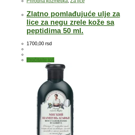
Prirodna kozmetika
,
Za lice
Zlatno pomlađujuće ulje za
lice za negu zrele kože sa
peptidima 50 ml.
1700,00
rsd
Pročitajte još