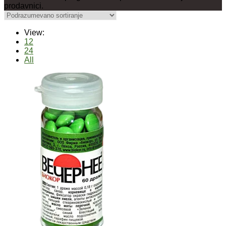
prodavnici.
View:
12
24
All