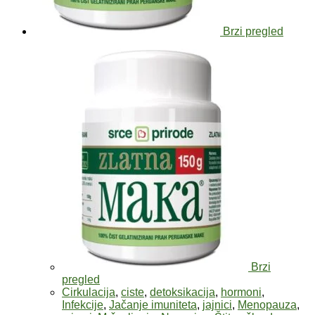
Brzi pregled
Brzi
pregled
Cirkulacija
,
ciste
,
detoksikacija
,
hormoni
,
Infekcije
,
Jačanje imuniteta
,
jajnici
,
Menopauza
,