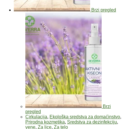
Brzi pregled
Brzi
pregled
Cirkulacija
,
Ekološka sredstva za domaćinstvo
,
Prirodna kozmetika
,
Sredstva za dezinfekciju
,
vene
,
Za lice
,
Za telo