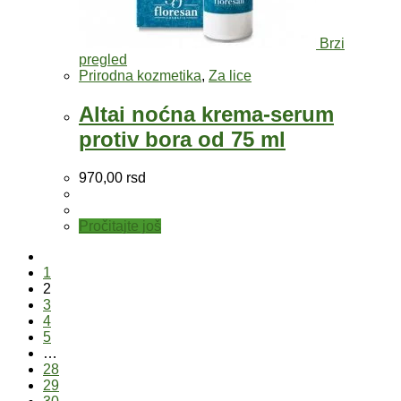
Brzi
pregled
Prirodna kozmetika
,
Za lice
Altai noćna krema-serum
protiv bora od 75 ml
970,00
rsd
Pročitajte još
1
2
3
4
5
…
28
29