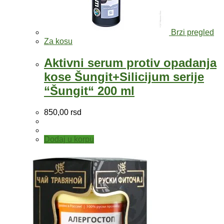
Brzi pregled
Za kosu
Aktivni serum protiv opadanja
kose Šungit+Silicijum serije
“Šungit“ 200 ml
850,00
rsd
Dodaj u korpu