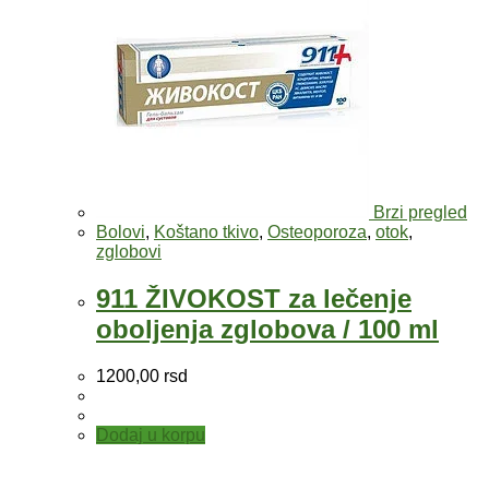
Brzi pregled
Bolovi
,
Koštano tkivo
,
Osteoporoza
,
otok
,
zglobovi
911 ŽIVOKOST za lečenje
oboljenja zglobova / 100 ml
1200,00
rsd
Dodaj u korpu