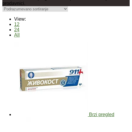
prodavnici.
View:
12
24
All
Brzi pregled