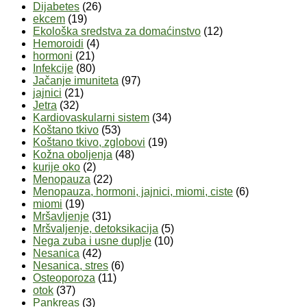
Dijabetes
(26)
ekcem
(19)
Ekološka sredstva za domaćinstvo
(12)
Hemoroidi
(4)
hormoni
(21)
Infekcije
(80)
Jačanje imuniteta
(97)
jajnici
(21)
Jetra
(32)
Kardiovaskularni sistem
(34)
Koštano tkivo
(53)
Koštano tkivo, zglobovi
(19)
Kožna oboljenja
(48)
kurije oko
(2)
Menopauza
(22)
Menopauza, hormoni, jajnici, miomi, ciste
(6)
miomi
(19)
Mršavljenje
(31)
Mršvaljenje, detoksikacija
(5)
Nega zuba i usne duplje
(10)
Nesanica
(42)
Nesanica, stres
(6)
Osteoporoza
(11)
otok
(37)
Pankreas
(3)