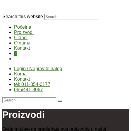
Search this website
Početna
Proizvodi
Članci
O nama
Kontakt
0
Login / Napravite nalog
Korpa
Kontakt
tel: 011-354-0177
065/441-3067
Proizvodi
Ovde možete da pregledate sve proizvode u našoj