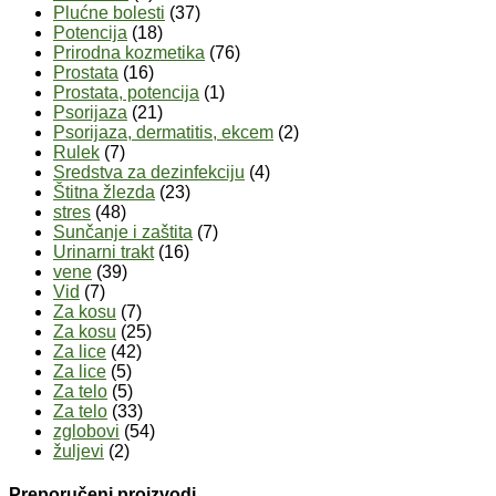
Plućne bolesti
(37)
Potencija
(18)
Prirodna kozmetika
(76)
Prostata
(16)
Prostata, potencija
(1)
Psorijaza
(21)
Psorijaza, dermatitis, ekcem
(2)
Rulek
(7)
Sredstva za dezinfekciju
(4)
Štitna žlezda
(23)
stres
(48)
Sunčanje i zaštita
(7)
Urinarni trakt
(16)
vene
(39)
Vid
(7)
Za kosu
(7)
Za kosu
(25)
Za lice
(42)
Za lice
(5)
Za telo
(5)
Za telo
(33)
zglobovi
(54)
žuljevi
(2)
Preporučeni proizvodi