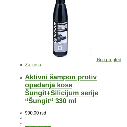
Brzi pregled
Za kosu
Aktivni šampon protiv
opadanja kose
Šungit+Silicijum serije
“Šungit“ 330 ml
990,00
rsd