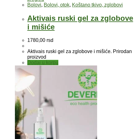
Bolovi
,
Bolovi, otok
,
Koštano tkivo, zglobovi
Aktivais ruski gel za zglobove
i mišiće
1780,00
rsd
Aktivais ruski gel za zglobove i mišiće. Prirodan
proizvod
Dodaj u korpu