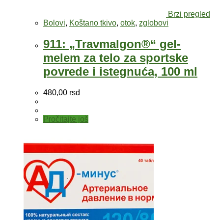
Brzi pregled
Bolovi
,
Koštano tkivo
,
otok
,
zglobovi
911: „Travmalgon®“ gel-
melem za telo za sportske
povrede i istegnuća, 100 ml
480,00
rsd
Pročitajte još