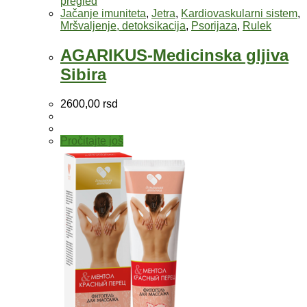
pregled
Jačanje imuniteta
,
Jetra
,
Kardiovaskularni sistem
,
Mršvaljenje, detoksikacija
,
Psorijaza
,
Rulek
AGARIKUS-Medicinska gljiva
Sibira
2600,00
rsd
Pročitajte još