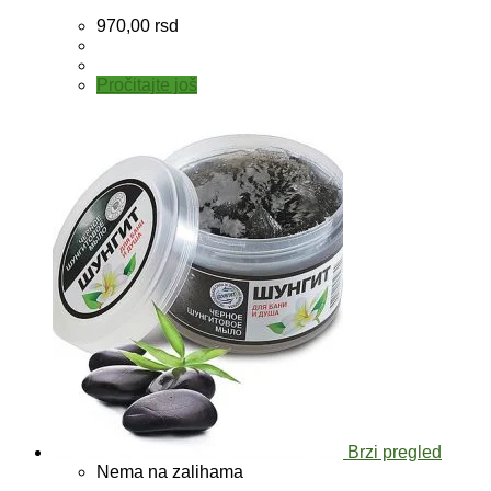
970,00
rsd
Pročitajte još
Brzi pregled
Nema na zalihama