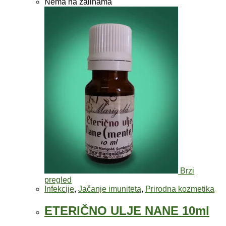
Nema na zalihama
Brzi
pregled
Infekcije
,
Jačanje imuniteta
,
Prirodna kozmetika
ETERIČNO ULJE NANE 10ml