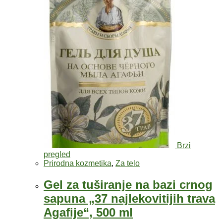
Brzi
pregled
Prirodna kozmetika
,
Za telo
Gel za tuširanje na bazi crnog
sapuna „37 najlekovitijih trava
Agafije“, 500 ml