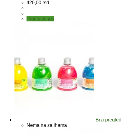
420,00
rsd
Pročitajte još
Brzi pregled
Nema na zalihama