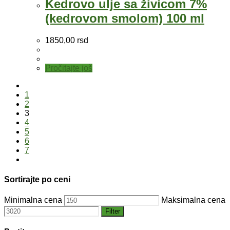
Kedrovo ulje sa živicom 7%
(kedrovom smolom) 100 ml
1850,00
rsd
Pročitajte još
1
2
3
4
5
6
7
Sortirajte po ceni
Minimalna cena
Maksimalna cena
Filter