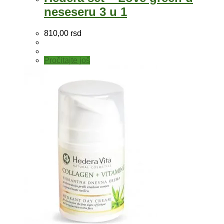
neseseru 3 u 1
810,00
rsd
Pročitajte još