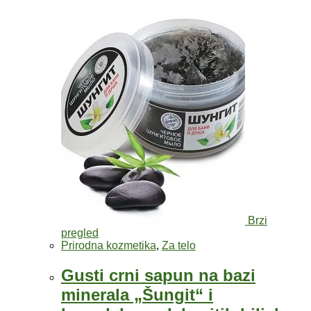
Brzi
pregled
Prirodna kozmetika
,
Za telo
Gusti crni sapun na bazi
minerala „Šungit“ i