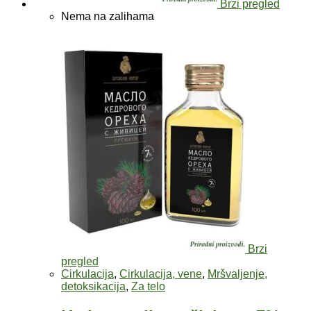
Brzi pregled
Nema na zalihama
Brzi
pregled
Cirkulacija
,
Cirkulacija, vene
,
Mršvaljenje,
detoksikacija
,
Za telo