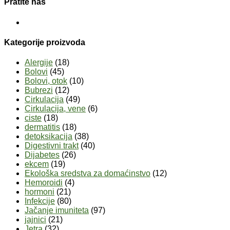
Pratite nas
Kategorije proizvoda
Alergije
(18)
Bolovi
(45)
Bolovi, otok
(10)
Bubrezi
(12)
Cirkulacija
(49)
Cirkulacija, vene
(6)
ciste
(18)
dermatitis
(18)
detoksikacija
(38)
Digestivni trakt
(40)
Dijabetes
(26)
ekcem
(19)
Ekološka sredstva za domaćinstvo
(12)
Hemoroidi
(4)
hormoni
(21)
Infekcije
(80)
Jačanje imuniteta
(97)
jajnici
(21)
Jetra
(32)