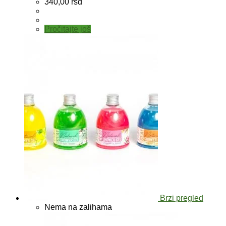
340,00
rsd
Pročitajte još
Brzi pregled
Nema na zalihama