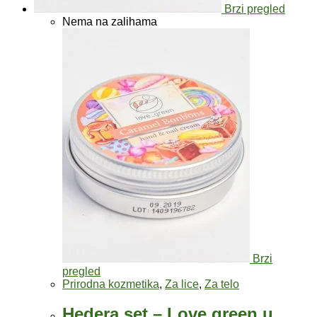
Brzi pregled
Nema na zalihama
Brzi
pregled
Prirodna kozmetika
,
Za lice
,
Za telo
Hedera set – Love green u