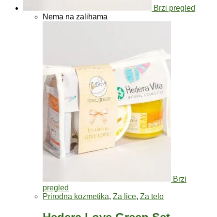
Brzi pregled
Nema na zalihama
Brzi
pregled
Prirodna kozmetika
,
Za lice
,
Za telo