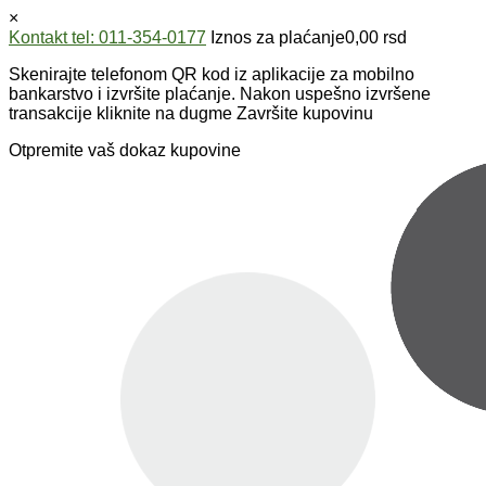
×
Kontakt tel: 011-354-0177
Iznos za plaćanje
0,00
rsd
Skenirajte telefonom QR kod iz aplikacije za mobilno
bankarstvo i izvršite plaćanje. Nakon uspešno izvršene
transakcije kliknite na dugme Završite kupovinu
Otpremite vaš dokaz kupovine