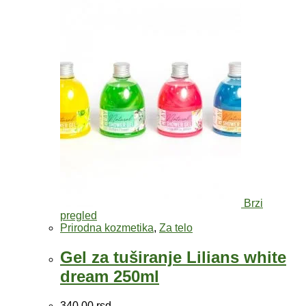
Brzi
pregled
Prirodna kozmetika
,
Za telo
Gel za tuširanje Lilians white
dream 250ml
340,00
rsd