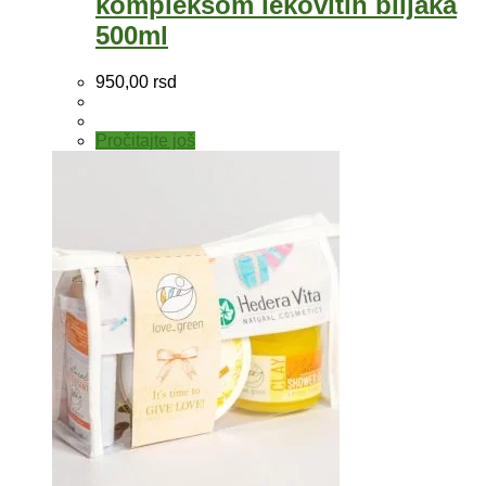
kompleksom lekovitih biljaka
500ml
950,00
rsd
Pročitajte još