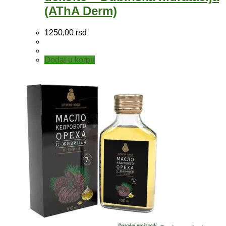
(AThA Derm)
1250,00
rsd
Dodaj u korpu