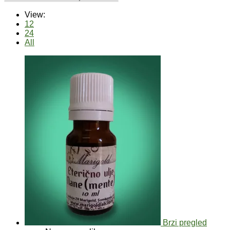
View:
12
24
All
Brzi pregled