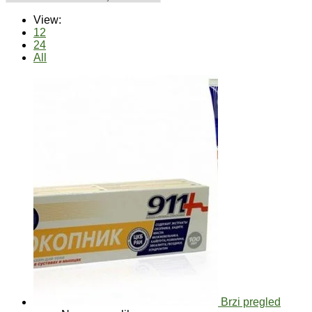
View:
12
24
All
Brzi pregled