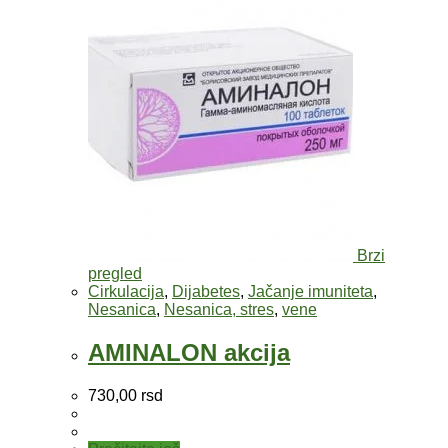
Brzi
pregled
Cirkulacija
,
Dijabetes
,
Jačanje imuniteta
,
Nesanica
,
Nesanica, stres
,
vene
AMINALON akcija
730,00
rsd