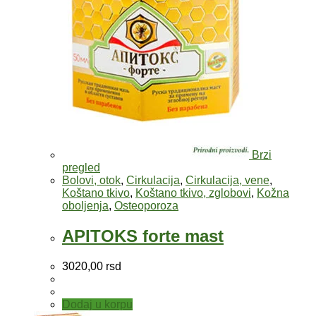
Brzi
pregled
Bolovi, otok
,
Cirkulacija
,
Cirkulacija, vene
,
Koštano tkivo
,
Koštano tkivo, zglobovi
,
Kožna
oboljenja
,
Osteoporoza
APITOKS forte mast
3020,00
rsd
Dodaj u korpu