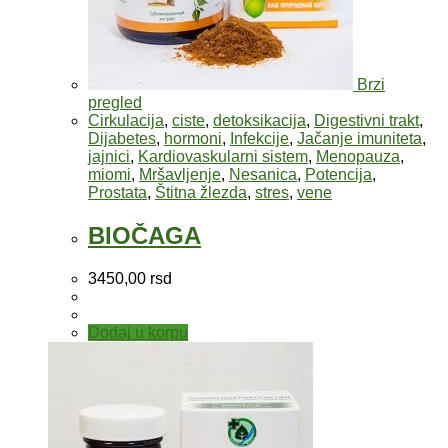
Brzi
pregled
Cirkulacija
,
ciste
,
detoksikacija
,
Digestivni trakt
,
Dijabetes
,
hormoni
,
Infekcije
,
Jačanje imuniteta
,
jajnici
,
Kardiovaskularni sistem
,
Menopauza
,
miomi
,
Mršavljenje
,
Nesanica
,
Potencija
,
Prostata
,
Štitna žlezda
,
stres
,
vene
BIOČAGA
3450,00
rsd
Dodaj u korpu