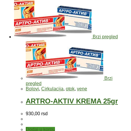
Brzi pregled
Brzi
pregled
Bolovi
,
Cirkulacija
,
otok
,
vene
ARTRO-AKTIV KREMA 25gr
930,00
rsd
Dodaj u korpu