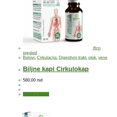
Brzi
pregled
Bolovi
,
Cirkulacija
,
Digestivni trakt
,
otok
,
vene
Biljne kapi Cirkulokap
580,00
rsd
Dodaj u korpu