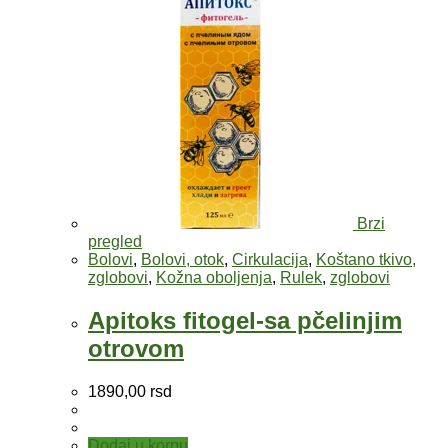
Brzi
pregled
Bolovi
,
Bolovi, otok
,
Cirkulacija
,
Koštano tkivo,
zglobovi
,
Kožna oboljenja
,
Rulek
,
zglobovi
Apitoks fitogel-sa pčelinjim
otrovom
1890,00
rsd
Dodaj u korpu