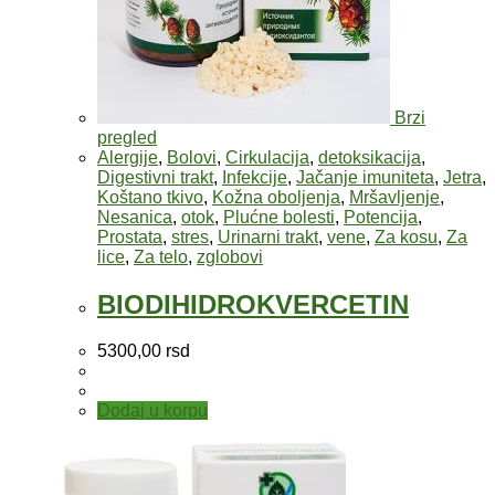
Brzi
pregled
Alergije
,
Bolovi
,
Cirkulacija
,
detoksikacija
,
Digestivni trakt
,
Infekcije
,
Jačanje imuniteta
,
Jetra
,
Koštano tkivo
,
Kožna oboljenja
,
Mršavljenje
,
Nesanica
,
otok
,
Plućne bolesti
,
Potencija
,
Prostata
,
stres
,
Urinarni trakt
,
vene
,
Za kosu
,
Za
lice
,
Za telo
,
zglobovi
BIODIHIDROKVERCETIN
5300,00
rsd
Dodaj u korpu