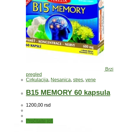
Brzi
pregled
Cirkulacija
,
Nesanica
,
stres
,
vene
B15 MEMORY 60 kapsula
1200,00
rsd
Pročitajte još