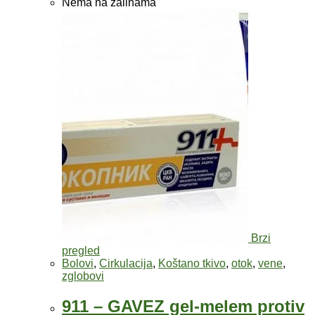
Nema na zalihama
Brzi
pregled
Bolovi
,
Cirkulacija
,
Koštano tkivo
,
otok
,
vene
,
zglobovi
911 – GAVEZ gel-melem protiv